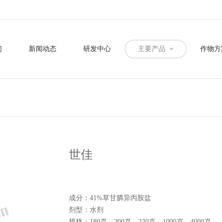
们
新闻动态
研发中心
主要产品
作物方
世佳
成分：41%草甘膦异丙胺盐
剂型：水剂
规格：180克、200克、230克、1000克、4000克