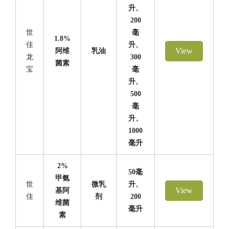
升、
200
世
毫
1.8%
佳
升、
View
阿维
乳油
龙
300
菌素
宝
毫
升、
500
毫
升、
1000
毫升
2%
50毫
甲氨
世
微乳
升、
View
基阿
佳
剂
200
维菌
毫升
素