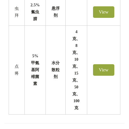
2.5%
虫
悬浮
View
氟虫
拜
剂
腈
4
克、
8
克、
5%
10
甲氨
水分
点
克、
View
基阿
散粒
将
15
维菌
剂
克、
素
50
克、
100
克