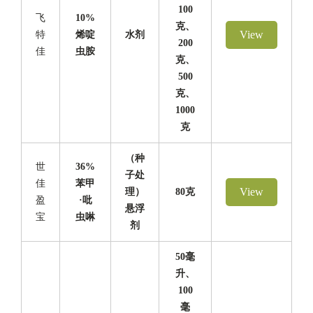
100
飞
10%
克、
View
特
烯啶
水剂
200
佳
虫胺
克、
500
克、
1000
克
（种
世
36%
子处
佳
苯甲
View
理）
80克
盈
·吡
悬浮
宝
虫啉
剂
50毫
升、
100
毫