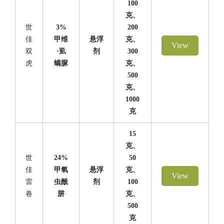
100
克、
世
3%
200
佳
甲维
悬浮
克、
View
双
·虱
剂
300
虎
螨脲
克、
500
克、
1000
克
15
克、
世
24%
50
佳
甲氧
悬浮
克、
View
雷
虫酰
剂
100
卷
肼
克、
500
克