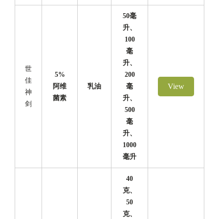
50毫
升、
100
毫
升、
世
5%
200
佳
View
阿维
乳油
毫
神
菌素
升、
剑
500
毫
升、
1000
毫升
40
克、
50
克、