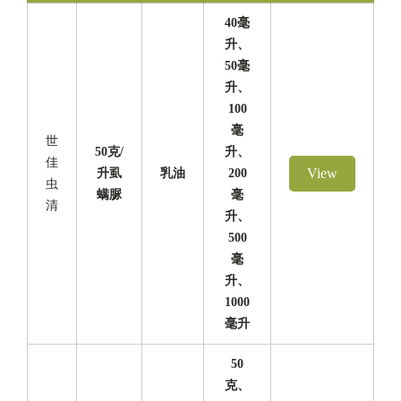
40毫
升、
50毫
升、
100
毫
世
50克/
升、
佳
View
升虱
乳油
200
虫
螨脲
毫
清
升、
500
毫
升、
1000
毫升
50
克、